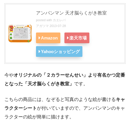
アンパンマン 天才脳らくがき教室
posted with
カエレバ
アガツマ 2013-07-28
Amazon
楽天市場
Yahooショッピング
今や
オリジナルの「２カラーせんせい」より有名かつ定番
となった「天才脳らくがき教室」
です。
こちらの商品には、なぞると写真のような絵が書ける
キャ
ラクターシート
が付いていますので、アンパンマンのキャ
ラクターの絵が簡単に描けます。