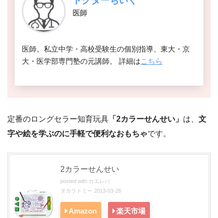
ドクターちいく
医師
医師。私立中学・高校受験生の個別指導、東大・京
大・医学部専門塾の元講師。 詳細は
こちら
定番のロングセラー知育玩具
「2カラーせんせい」
は、
文
字や絵を学ぶのに手軽で便利なおもちゃ
です。
2カラーせんせい
posted with
カエレバ
タカラトミー 2013-03-28
Amazon
楽天市場