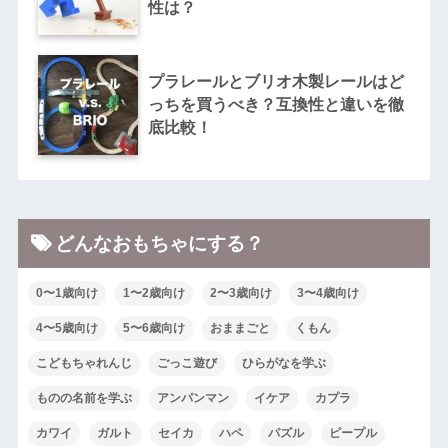
性は？
プラレールとブリオ木製レールはど
っちを買うべき？互換性と違いを徹
底比較！
どんなおもちゃにする？
0〜1歳向け
1〜2歳向け
2〜3歳向け
3〜4歳向け
4〜5歳向け
5〜6歳向け
おままごと
くもん
こどもちゃれんじ
ごっこ遊び
ひらがなを学ぶ
ものの名前を学ぶ
アンパンマン
イケア
カプラ
カワイ
ガルト
セイカ
ハペ
パズル
ピープル