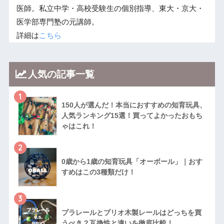
医師。私立中学・高校受験生の個別指導、東大・京大・
医学部専門塾の元講師。
詳細は
こちら
人気の記事一覧
1
150人が選んだ！本当におすすめの知育玩具、
人気ランキング15選！買ってよかったおもち
ゃはこれ！
2
0歳から1歳の知育玩具「オーボール」｜おす
すめはこの3種類だけ！
3
プラレールとブリオ木製レールはどっちを買
うべき？互換性と違いを徹底比較！