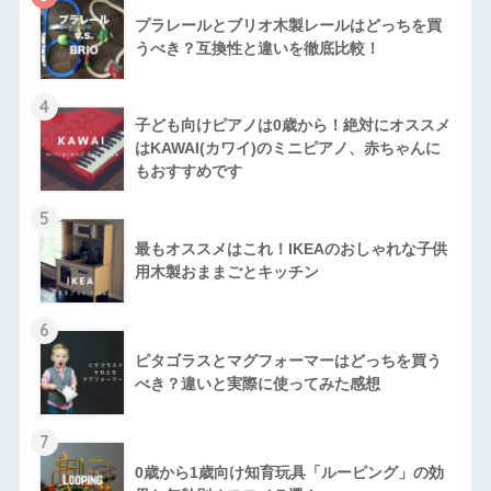
プラレールとブリオ木製レールはどっちを買
うべき？互換性と違いを徹底比較！
4
子ども向けピアノは0歳から！絶対にオススメ
はKAWAI(カワイ)のミニピアノ、赤ちゃんに
もおすすめです
5
最もオススメはこれ！IKEAのおしゃれな子供
用木製おままごとキッチン
6
ピタゴラスとマグフォーマーはどっちを買う
べき？違いと実際に使ってみた感想
7
0歳から1歳向け知育玩具「ルーピング」の効