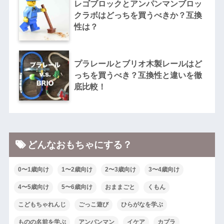
レゴブロックとアンパンマンブロッ
クラボはどっちを買うべきか？互換
性は？
プラレールとブリオ木製レールはど
っちを買うべき？互換性と違いを徹
底比較！
どんなおもちゃにする？
0〜1歳向け
1〜2歳向け
2〜3歳向け
3〜4歳向け
4〜5歳向け
5〜6歳向け
おままごと
くもん
こどもちゃれんじ
ごっこ遊び
ひらがなを学ぶ
ものの名前を学ぶ
アンパンマン
イケア
カプラ