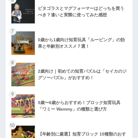
ピタゴラスとマグフォーマーはどっちを買う
べき？違いと実際に使ってみた感想
7
0歳から1歳向け知育玩具「ルーピング」の効
果と年齢別オススメ７選！
8
2歳向け｜初めての知育パズルは「セイカのジ
グソーパズル」がおすすめ！
9
5歳〜6歳からおすすめ！ブロック知育玩具
「ワミー Wammy」の種類と選び方
10
【年齢別に厳選】知育ブロック 10種類のおす