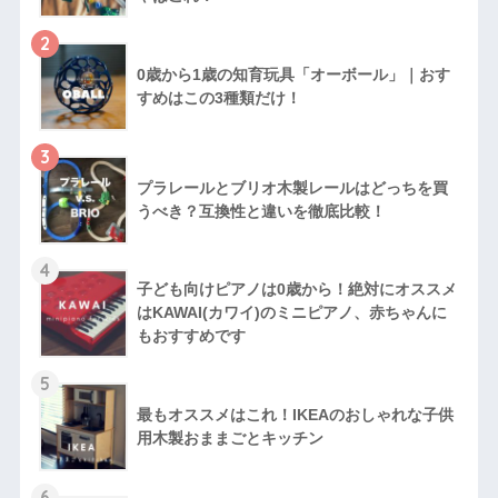
2
0歳から1歳の知育玩具「オーボール」｜おす
すめはこの3種類だけ！
3
プラレールとブリオ木製レールはどっちを買
うべき？互換性と違いを徹底比較！
4
子ども向けピアノは0歳から！絶対にオススメ
はKAWAI(カワイ)のミニピアノ、赤ちゃんに
もおすすめです
5
最もオススメはこれ！IKEAのおしゃれな子供
用木製おままごとキッチン
6