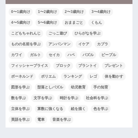
0〜1歳向け
1〜2歳向け
2〜3歳向け
3〜4歳向け
4〜5歳向け
5〜6歳向け
おままごと
くもん
こどもちゃれんじ
ごっこ遊び
ひらがなを学ぶ
ものの名前を学ぶ
アンパンマン
イケア
カプラ
カワイ
ガルト
セイカ
ハペ
パズル
ピープル
フィッシャープライス
ブロック
プラントイ
プレゼント
ボーネルンド
ポリエム
ランキング
レゴ
体を動かす
図形を学ぶ
型落としパズル
幼児教育
手の知育
数を学ぶ
文字を学ぶ
時計を学ぶ
社会科を学ぶ
立体を学ぶ
算数に強くなる
絵を描く
色を学ぶ
英語を学ぶ
電車
音楽を学ぶ