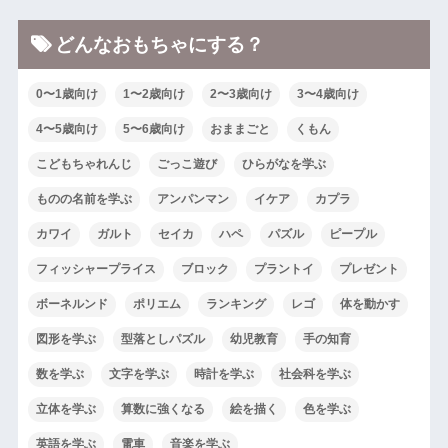
どんなおもちゃにする？
0〜1歳向け
1〜2歳向け
2〜3歳向け
3〜4歳向け
4〜5歳向け
5〜6歳向け
おままごと
くもん
こどもちゃれんじ
ごっこ遊び
ひらがなを学ぶ
ものの名前を学ぶ
アンパンマン
イケア
カプラ
カワイ
ガルト
セイカ
ハペ
パズル
ピープル
フィッシャープライス
ブロック
プラントイ
プレゼント
ボーネルンド
ポリエム
ランキング
レゴ
体を動かす
図形を学ぶ
型落としパズル
幼児教育
手の知育
数を学ぶ
文字を学ぶ
時計を学ぶ
社会科を学ぶ
立体を学ぶ
算数に強くなる
絵を描く
色を学ぶ
英語を学ぶ
電車
音楽を学ぶ