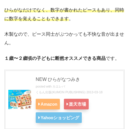
ひらがなだけでなく、数字が書かれたピースもあり、同時
に数字を覚えることもできます
。
木製なので、ピース同士がぶつかっても不快な音が出ませ
ん。
１歳〜２歳頃の子どもに断然オススメできる商品
です。
NEW ひらがなつみき
posted with
カエレバ
くもん出版(KUMON PUBLISHING) 2013-03-18
Amazon
楽天市場
Yahooショッピング